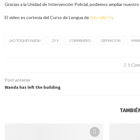
Gracias a la Unidad de Intervención Policial, podemos ampliar nuestro 
El vídeo es cortesía del Curso de Lengua de
A la calle Tv
.
¡NO TOQUES NADA!
25-S
COMPAÑERO
DEFINICION
MANI
1 Com
Post anterior
Wanda has left the building
TAMBIÉ