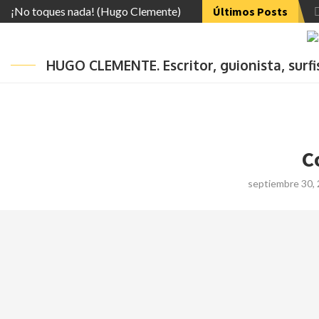
¡No toques nada! (Hugo Clemente)
Últimos Posts
HUGO CLEMENTE. Escritor, guionista, surf
C
septiembre 30,