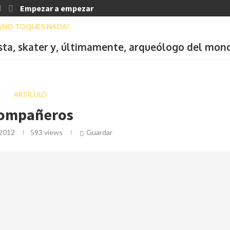
Empezar a empezar
ista, skater y, últimamente, arqueólogo del mon
ARTÍCULO
ompañeros
 2012
593
views
Guardar