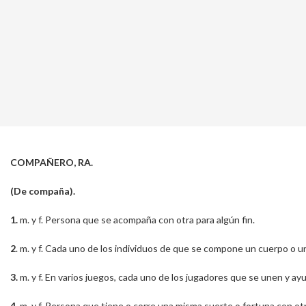
COMPAÑERO, RA.
(De compaña).
1.
m. y f. Persona que se acompaña con otra para algún fin.
2
. m. y f. Cada uno de los individuos de que se compone un cuerpo o 
3.
m. y f. En varios juegos, cada uno de los jugadores que se unen y ay
4.
m. y f. Persona que tiene o corre una misma suerte o fortuna con otr