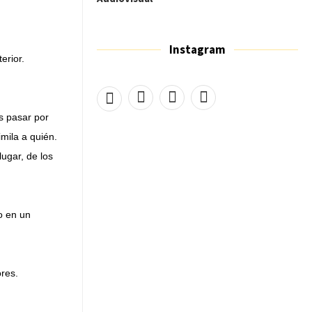
Instagram
terior.
s pasar por
imila a quién.
ugar, de los
o en un
ores.