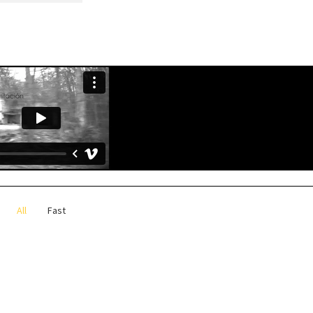
All
Fast