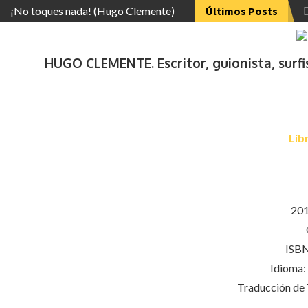
¡No toques nada! (Hugo Clemente)
Últimos Posts
HUGO CLEMENTE. Escritor, guionista, surf
Lib
201
ISBN
Idioma: 
Traducción de 