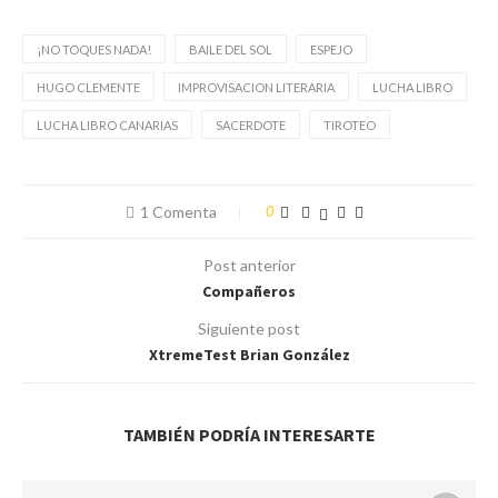
¡NO TOQUES NADA!
BAILE DEL SOL
ESPEJO
HUGO CLEMENTE
IMPROVISACION LITERARIA
LUCHA LIBRO
LUCHA LIBRO CANARIAS
SACERDOTE
TIROTEO
1 Comenta
0
Post anterior
Compañeros
Siguiente post
XtremeTest Brian González
TAMBIÉN PODRÍA INTERESARTE