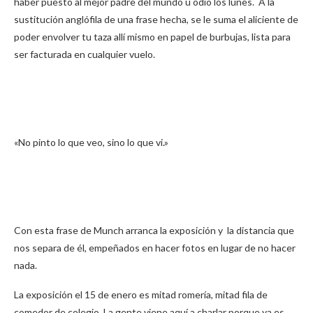
haber puesto al mejor padre del mundo u odio los lunes. A la
sustitución anglófila de una frase hecha, se le suma el aliciente de
poder envolver tu taza allí mismo en papel de burbujas, lista para
ser facturada en cualquier vuelo.
«No pinto lo que veo, sino lo que vi.»
Con esta frase de Munch arranca la exposición y la distancia que
nos separa de él, empeñados en hacer fotos en lugar de no hacer
nada.
La exposición el 15 de enero es mitad romería, mitad fila de
comedor de colegio. La gente viene aquí a charlar porque ya es