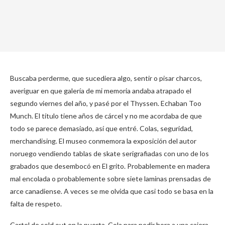
Buscaba perderme, que sucediera algo, sentir o pisar charcos,
averiguar en que galería de mi memoria andaba atrapado el
segundo viernes del año, y pasé por el Thyssen. Echaban Too
Munch. El título tiene años de cárcel y no me acordaba de que
todo se parece demasiado, así que entré. Colas, seguridad,
merchandising. El museo conmemora la exposición del autor
noruego vendiendo tablas de skate serigrafiadas con uno de los
grabados que desembocó en El grito. Probablemente en madera
mal encolada o probablemente sobre siete laminas prensadas de
arce canadiense. A veces se me olvida que casi todo se basa en la
falta de respeto.
Cartel de sold out en la puerta. Cola para pedir hora a una cajera