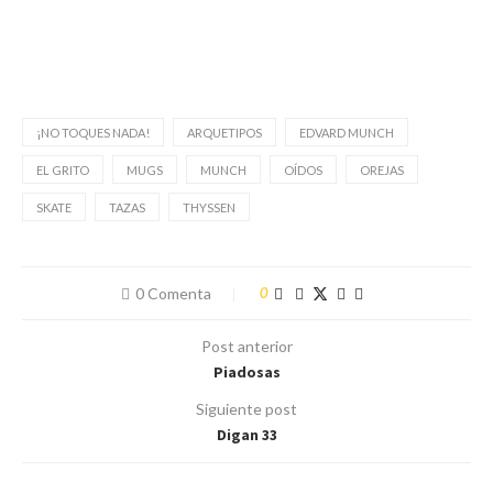
¡NO TOQUES NADA!
ARQUETIPOS
EDVARD MUNCH
EL GRITO
MUGS
MUNCH
OÍDOS
OREJAS
SKATE
TAZAS
THYSSEN
0 Comenta
0
Post anterior
Piadosas
Siguiente post
Digan 33