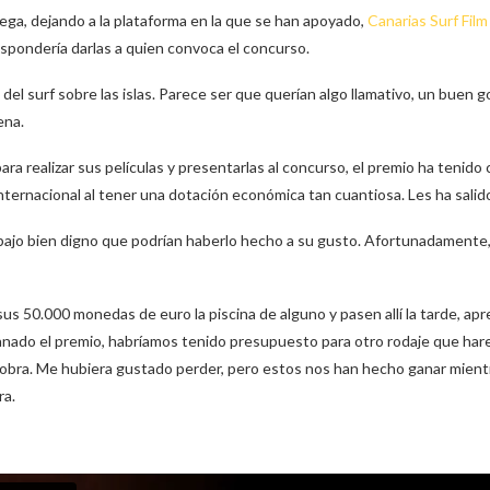
rega, dejando a la plataforma en la que se han apoyado,
Canarias Surf Film
espondería darlas a quien convoca el concurso.
o del surf sobre las islas. Parece ser que querían algo llamativo, un buen 
ena.
ra realizar sus películas y presentarlas al concurso, el premio ha tenido
internacional al tener una dotación económica tan cuantiosa. Les ha salid
abajo bien digno que podrían haberlo hecho a su gusto. Afortunadamente, 
us 50.000 monedas de euro la piscina de alguno y pasen allí la tarde, ap
 ganado el premio, habríamos tenido presupuesto para otro rodaje que ha
sobra. Me hubiera gustado perder, pero estos nos han hecho ganar mient
ra.