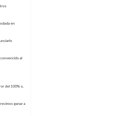
stros
 rodada en
unciarlo
 convencido al
ror del 100% o,
erecimos ganar a