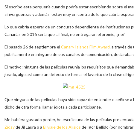
Si escribo esta porquería cuando podría estar escribiendo sobre el ma
sinvergüenzas y además, estoy muy en contra de lo que cabría esperar
Lo que cabría esperar de un concurso dependiente de instituciones pú
Canarias en 2016 sería que, al final, no entregaran el premio, ¿no?
El pasado 26 de septiembre el
Canary Islands Film Award
, a través de
públicamente en ninguno de sus canales de comunicación, declaraba 
El motivo: ninguna de las películas reunía los requisitos que demanda
jurado, algo así como un defecto de forma, el favorito de la clase dirig
Que ninguna de las películas haya sido capaz de entender o ceñirse a 
dicho de otra forma, llamar idiota a cada participante.
Me hubiera gustado perder, he escrito una de las películas presentad
Ziday
de Jil Laura o a
El viaje de los Alisios
de Igor Bellido (por nombrar 