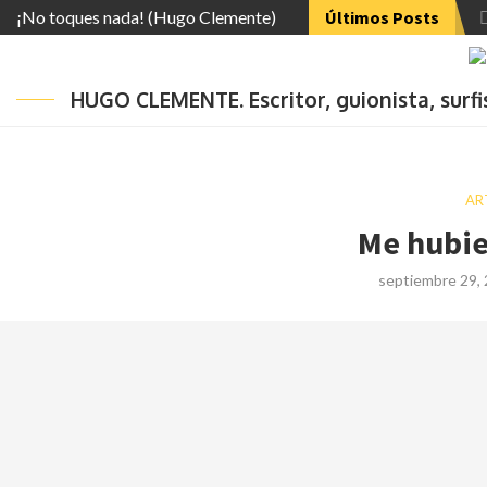
¡No toques nada! (Hugo Clemente)
Últimos Posts
HUGO CLEMENTE. Escritor, guionista, surf
AR
Me hubie
septiembre 29,