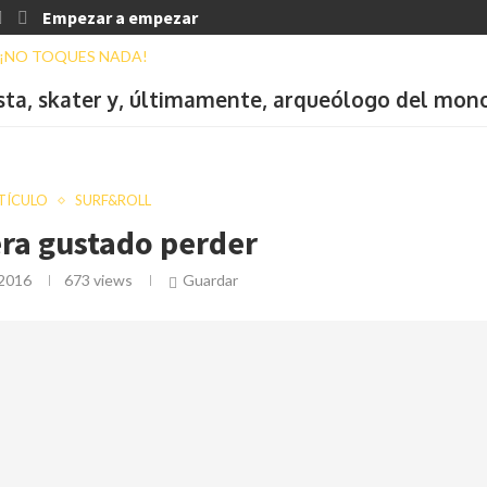
Empezar a empezar
ista, skater y, últimamente, arqueólogo del mon
TÍCULO
SURF&ROLL
ra gustado perder
 2016
673
views
Guardar