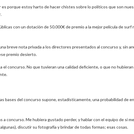
r es porque estoy harto de hacer chistes sobre lo políticos que son nue
.
blicas con un dotación de 50.000€ de premio a la mejor película de surf
 una breve nota privada a los directores presentados al concurso y, sin an
ese premio desierto.
ba el concurso. No que tuvieran una calidad deficiente, o que no hubieran
ente.
las bases del concurso supone, estadísticamente, una probabilidad de er
as a concurso. Me hubiera gustado perder, y hablar con el equipo de si m
algunas), discutir su fotografía y brindar de todas formas; esas cosas.