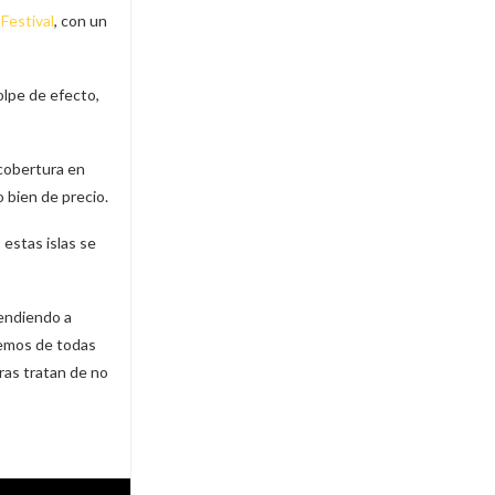
 Festival
, con un
golpe de efecto,
 cobertura en
o bien de precio.
estas islas se
rendiendo a
remos de todas
ras tratan de no