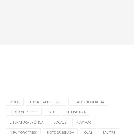
BOOK
CANALLA EDICIONES
CUADERNODEAGUA
HUGO CLEMENTE
ISLAS
LITERATURA
LITERATURA ERÓTICA
LOCALS
NEW POR
NEW YORK PRESS
NOTOQUESNADA
OLAS
SALITRE