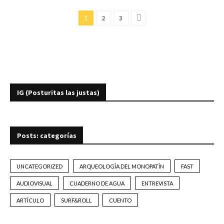
1
2
3
IG (Posturitas las justas)
Posts: categorías
UNCATEGORIZED
ARQUEOLOGÍA DEL MONOPATÍN
FAST
AUDIOVISUAL
CUADERNO DE AGUA
ENTREVISTA
ARTÍCULO
SURF&ROLL
CUENTO