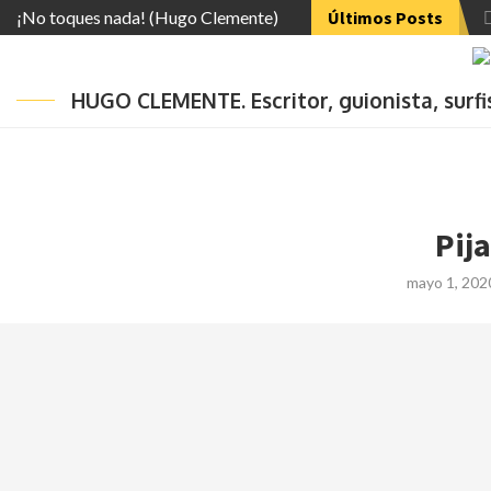
¡No toques nada! (Hugo Clemente)
Últimos Posts
HUGO CLEMENTE. Escritor, guionista, surf
Pij
mayo 1, 202