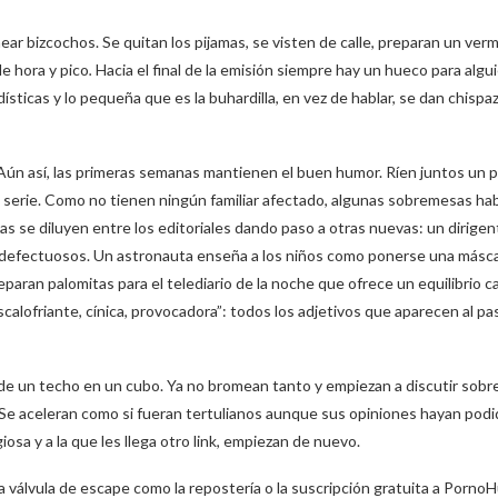
near bizcochos. Se quitan los pijamas, se visten de calle, preparan un ver
de hora y pico
.
Hacia el final de la emisión siempre hay un hueco para algu
sticas y lo pequeña que es la buhardilla, en vez de hablar, se dan chispa
. Aún así, las primeras semanas mantienen el buen humor. Ríen juntos un p
 serie. Como no tienen ningún familiar afectado, algunas sobremesas ha
jas se diluyen entre los editoriales dando paso a otras nuevas: un dirige
test defectuosos. Un astronauta enseña a los niños como ponerse una másc
aran palomitas para el telediario de la noche que ofrece un equilibrio c
calofriante, cínica, provocadora”: todos los adjetivos que aparecen al pas
 de un techo en un cubo. Ya no bromean tanto y empiezan a discutir sobr
 Se aceleran como si fueran tertulianos aunque sus opiniones hayan podi
iosa y a la que les llega otro link, empiezan de nuevo.
tra válvula de escape como la repostería o la suscripción gratuita a Porn