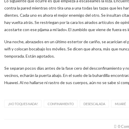
Lo siguiente que ocurre es que empieza a escasearles la loza. Encuentr
contra la pared mientras otro tira una a una todas las tazas que les ha
dientes. Cada uno es ahora el mejor enemigo del otro. Se insultan cita
hay vuelta atrás. Se restriegan por la cara los airados artículos de op
acostarte con ese pijama a mi lado». El zumbido que viene de fuera es
Una noche, abrazados en un último estertor de cariño, se acarician el 
wifi y colocan bocabajo los móviles. Se dicen que ahora, más que nunca
temporada. Están agotados.
Se separan pocos días antes de la fase cero del desconfinamiento y no 
vecinos, echarán la puerta abajo. En el suelo de la buhardilla encontrar
Huawei. Al no hallarse ni rastro de sus cuerpos, aún no se sabe si co
¡NO TOQUES NADA!
CONFINAMIENTO
DESESCALADA
MUARÉ
0 Com