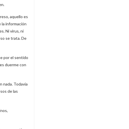
en.
greso, aquello es
e la información
s. Ni virus, ni
so se trata. De
e por el sentido
ses duerme con
in nada. Todavía
sos de las
inos,