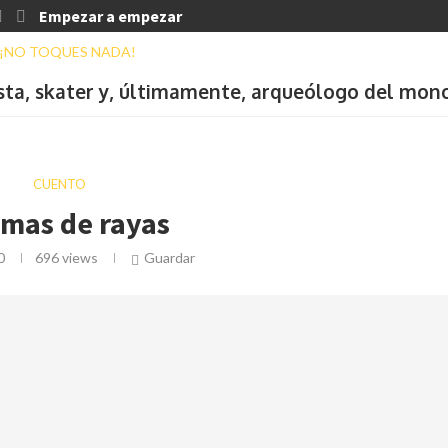
Empezar a empezar
ista, skater y, últimamente, arqueólogo del mon
CUENTO
amas de rayas
0
696
views
Guardar