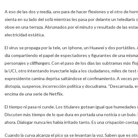
A eso de las dos y media, uno para de hacer flexiones y el otro de hor
sienta en su lado del sofá mientras les pasa por delante un telediario 
oboe en una terraza. Abrumados por el minuto y resultado de las estadí
electricidad estática.
El virus se propaga por la tele, un Iphone, un Huawei y dos portátiles
día compartiendo el papel de espectadores y figurantes de una misma
personajes y
cliffhangers
. Con el paso de los días las subtramas más flo
la UCI, otro intentando inyectarle lejía a los ciudadanos, miles de 
expresidente camina deprisa saltándose el confinamiento. A veces prep
distopía, suspense, incorrección política y docudrama. “Descarnada, es
encima de una serie de Netflix.
El tiempo ni pasa ni cunde. Los titulares gotean igual que humedades
Discuten más tiempo de lo que dura en portada una noticia o un bulo.
ahora. Dialogar nunca les había irritado tanto. Es una crispación contag
Cuando la curva alcanza el pico ya se levantan la voz. Saben que es o