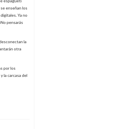
 de espagueti
y se enseñan los
digitales. Ya no
. «No pensarás
 desconectan la
antarán otra
s por los
y la carcasa del