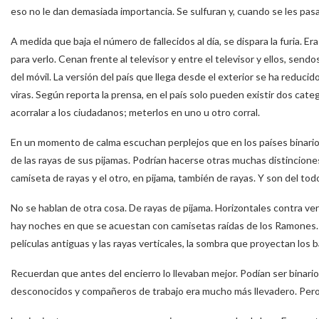
eso no le dan demasiada importancia. Se sulfuran y, cuando se les pas
A medida que baja el número de fallecidos al día, se dispara la furia. Er
para verlo. Cenan frente al televisor y entre el televisor y ellos, sen
del móvil. La versión del país que llega desde el exterior se ha reducido 
viras. Según reporta la prensa, en el país solo pueden existir dos ca
acorralar a los ciudadanos; meterlos en uno u otro corral.
En un momento de calma escuchan perplejos que en los países binarios 
de las rayas de sus pijamas. Podrían hacerse otras muchas distincione
camiseta de rayas y el otro, en pijama, también de rayas. Y son del tod
No se hablan de otra cosa. De rayas de pijama. Horizontales contra ve
hay noches en que se acuestan con camisetas raídas de los Ramones. L
películas antiguas y las rayas verticales, la sombra que proyectan los 
Recuerdan que antes del encierro lo llevaban mejor. Podían ser binarios
desconocidos y compañeros de trabajo era mucho más llevadero. Pero a