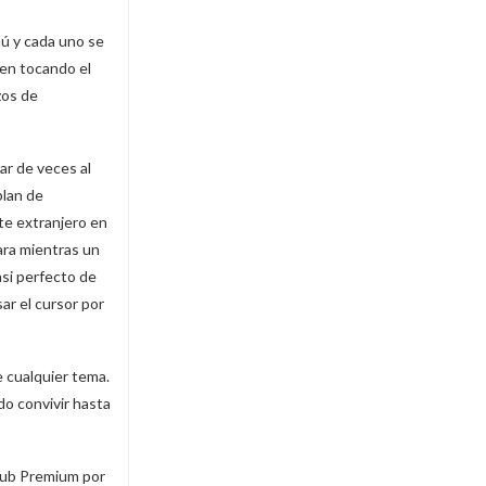
mú y cada uno se
ien tocando el
zos de
ar de veces al
blan de
nte extranjero en
ara mientras un
asi perfecto de
ar el cursor por
e cualquier tema.
do convivir hasta
oHub Premium por