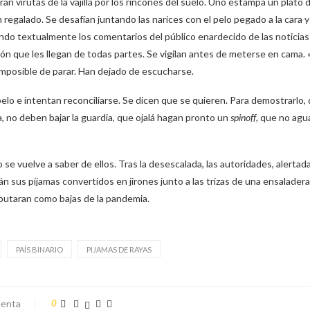
an virutas de la vajilla por los rincones del suelo. Uno estampa un plato
n regalado. Se desafían juntando las narices con el pelo pegado a la cara 
ndo textualmente los comentarios del público enardecido de las noticias 
inión que les llegan de todas partes. Se vigilan antes de meterse en cama
 imposible de parar. Han dejado de escucharse.
pelo e intentan reconciliarse. Se dicen que se quieren. Para demostrarlo,
, no deben bajar la guardia, que ojalá hagan pronto un
spinoff
, que no agu
se vuelve a saber de ellos. Tras la desescalada, las autoridades, alertada
án sus pijamas convertidos en jirones junto a las trizas de una ensaladera 
mputaran como bajas de la pandemia.
PAÍS BINARIO
PIJAMAS DE RAYAS
enta
0