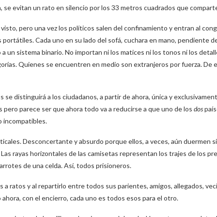
a, se evitan un rato en silencio por los 33 metros cuadrados que compart
a visto, pero una vez los políticos salen del confinamiento y entran al con
dos portátiles. Cada uno en su lado del sofá, cuchara en mano, pendiente d
a un sistema binario. No importan ni los matices ni los tonos ni los detalle
tegorías. Quienes se encuentren en medio son extranjeros por fuerza. De e
se distinguirá a los ciudadanos, a partir de ahora, única y exclusivament
s pero parece ser que ahora todo va a reducirse a que uno de los
dos
paí
o incompatibles.
rticales. Desconcertante y absurdo porque ellos, a veces, aún duermen s
as rayas horizontales de las camisetas representan los trajes de los pre
barrotes de una celda. Así, todos prisioneros.
 a ratos y al repartirlo entre todos sus parientes, amigos, allegados, vec
hora, con el encierro, cada uno es todos esos para el otro.