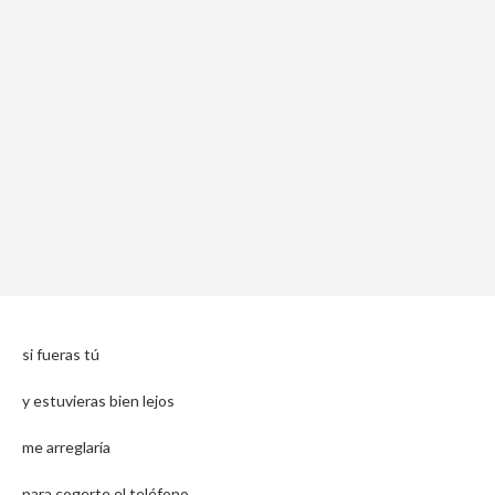
si fueras tú
y estuvieras bien lejos
me arreglaría
para cogerte el teléfono