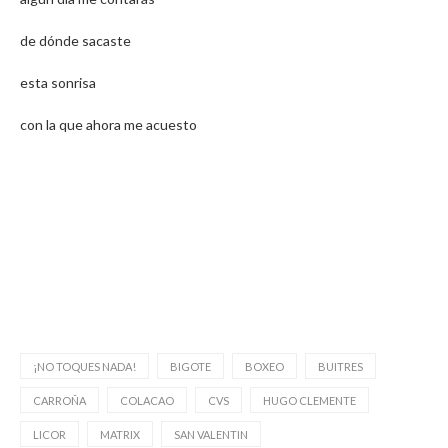
de dónde sacaste
esta sonrisa
con la que ahora me acuesto
¡NO TOQUES NADA!
BIGOTE
BOXEO
BUITRES
CARROÑA
COLACAO
CVS
HUGO CLEMENTE
LICOR
MATRIX
SAN VALENTIN