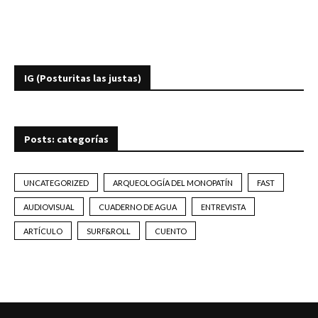
IG (Posturitas las justas)
Posts: categorías
UNCATEGORIZED
ARQUEOLOGÍA DEL MONOPATÍN
FAST
AUDIOVISUAL
CUADERNO DE AGUA
ENTREVISTA
ARTÍCULO
SURF&ROLL
CUENTO