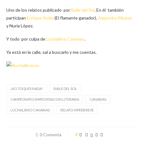
Uno de los relatos publicado por
Baile del Sol
. En él también
participan
Enrique Sicilia
(El flamante ganador),
Alejandra Allueva
y Nuria López.
Y todo por culpa de
Luchalibro Canarias
.
Ya está en la calle, sal a buscarlo y me cuentas.
¡NO TOQUES NADA!
BAILE DEL SOL
CAMPEONATO IMPROVISACION LITERARIA
CANARIAS
LUCHALIBRO CANARIAS
RELATO HIPERBREVE
0 Comenta
0