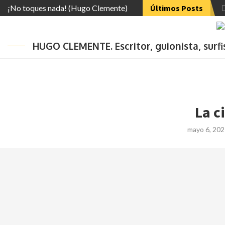
¡No toques nada! (Hugo Clemente)
Últimos Posts
HUGO CLEMENTE. Escritor, guionista, surf
La c
mayo 6, 202