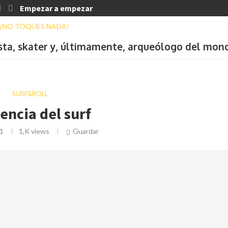
Empezar a empezar
ista, skater y, últimamente, arqueólogo del mon
SURF&ROLL
iencia del surf
1
1,K
views
Guardar