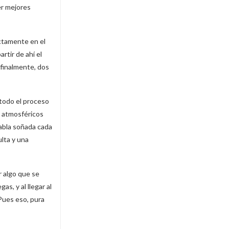
er mejores
actamente en el
rtir de ahí el
 finalmente, dos
 todo el proceso
s atmosféricos
abla soñada cada
ulta y una
r algo que se
s, y al llegar al
Pues eso, pura