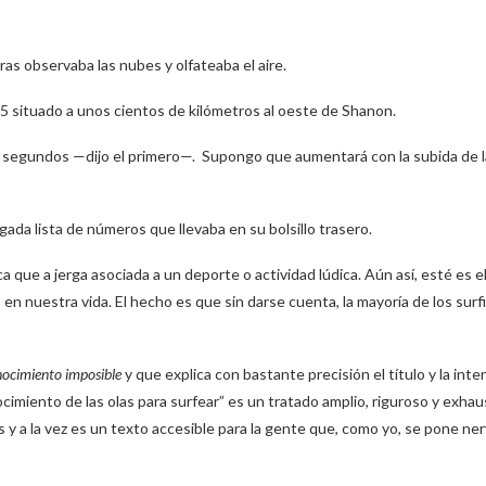
s observaba las nubes y olfateaba el aire.
985 situado a unos cientos de kilómetros al oeste de Shanon.
4 segundos —dijo el primero—. Supongo que aumentará con la subida de l
da lista de números que llevaba en su bolsillo trasero.
 que a jerga asociada a un deporte o actividad lúdica. Aún así, esté es el
 nuestra vida. El hecho es que sin darse cuenta, la mayoría de los surf
nocimiento imposible
y que explica con bastante precisión el título y la inten
cimiento de las olas para surfear” es un tratado amplio, riguroso y exha
y a la vez es un texto accesible para la gente que, como yo, se pone ne