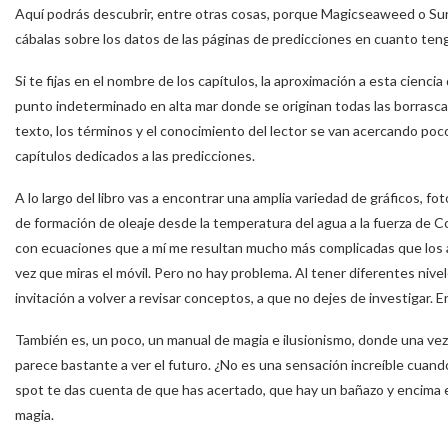
Aquí podrás descubrir, entre otras cosas, porque Magicseaweed o Surf
cábalas sobre los datos de las páginas de predicciones en cuanto teng
Si te fijas en el nombre de los capítulos, la aproximación a esta cien
punto indeterminado en alta mar donde se originan todas las borrascas
texto, los términos y el conocimiento del lector se van acercando poco 
capítulos dedicados a las predicciones.
A lo largo del libro vas a encontrar una amplia variedad de gráficos, 
de formación de oleaje desde la temperatura del agua a la fuerza de 
con ecuaciones que a mí me resultan mucho más complicadas que los
vez que miras el móvil. Pero no hay problema. Al tener diferentes nivel
invitación a volver a revisar conceptos, a que no dejes de investigar. E
También es, un poco, un manual de magia e ilusionismo, donde una ve
parece bastante a ver el futuro. ¿No es una sensación increíble cuando
spot te das cuenta de que has acertado, que hay un bañazo y encima es
magia.