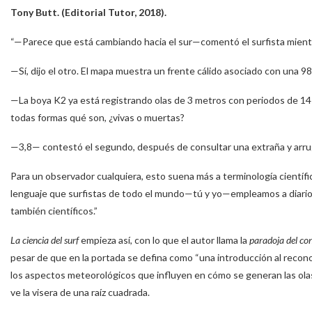
Tony Butt. (Editorial Tutor, 2018).
“—Parece que está cambiando hacia el sur—comentó el surfista mientra
—Sí, dijo el otro. El mapa muestra un frente cálido asociado con una 
—La boya K2 ya está registrando olas de 3 metros con periodos de 1
todas formas qué son, ¿vivas o muertas?
—3,8— contestó el segundo, después de consultar una extraña y arruga
Para un observador cualquiera, esto suena más a terminología científica
lenguaje que surfistas de todo el mundo—tú y yo—empleamos a diario en
también científicos.”
La ciencia del surf
empieza así, con lo que el autor llama la
paradoja del co
pesar de que en la portada se defina como “una introducción al recono
los aspectos meteorológicos que influyen en cómo se generan las olas 
ve la visera de una raíz cuadrada.