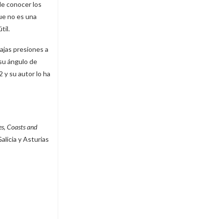
le conocer los
que no es una
til.
bajas presiones a
 su ángulo de
 y su autor lo ha
s, Coasts and
alicia y Asturias