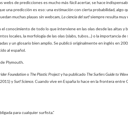
s webs de predicciones es mucho más fácil acertar, se hace indispensab
que una predicción es eso: una estimación con cierta probabilidad, algo 
 quedan muchas playas sin webcam,
La ciencia del surf
siempre resulta muy ú
 el conocimiento de todo lo que interviene en las olas desde las altas y 
os locales, la morfología de las olas (slabs, tubos…) o la importancia de
das y un glosario bien amplio. Se publicó originalmente en inglés en 2002
cido al español.
d de Plymouth.
rider Foundation
o
The Plastic Project
y ha publicado
The Surfers Guide to Wave
2011) y
Surf Science
. Cuando vive en España lo hace en la frontera entre G
ligada para cualquier surfista.”