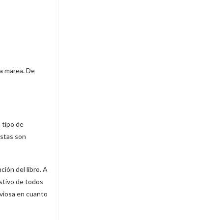
a marea. De
 tipo de
istas son
ción del libro. A
ustivo de todos
rviosa en cuanto