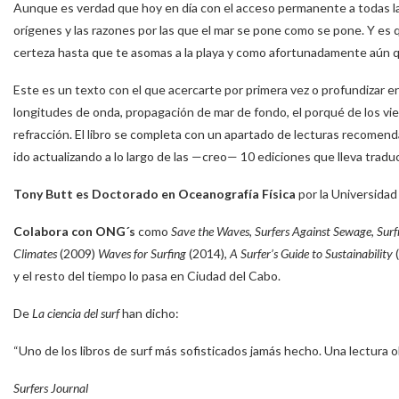
Aunque es verdad que hoy en día con el acceso permanente a todas la
orígenes y las razones por las que el mar se pone como se pone. Y es 
certeza hasta que te asomas a la playa y como afortunadamente aún
Este es un texto con el que acercarte por primera vez o profundizar en
longitudes de onda, propagación de mar de fondo, el porqué de los vient
refracción. El libro se completa con un apartado de lecturas recomenda
ido actualizando a lo largo de las —creo— 10 ediciones que lleva tradu
Tony Butt es Doctorado en Oceanografía Física
por la Universida
Colabora con ONG´s
como
Save the Waves
,
Surfers Against Sewage
,
Surf
Climates
(2009)
Waves for Surfing
(2014),
A Surfer’s Guide to Sustainability
(
y el resto del tiempo lo pasa en Ciudad del Cabo.
De
La ciencia del surf
han dicho:
“Uno de los libros de surf más sofisticados jamás hecho. Una lectura ob
Surfers Journal