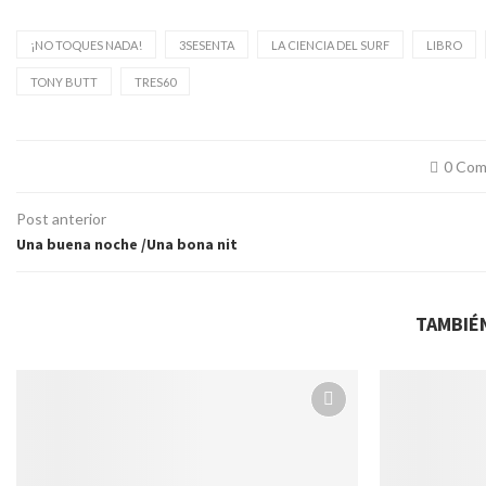
¡NO TOQUES NADA!
3SESENTA
LA CIENCIA DEL SURF
LIBRO
TONY BUTT
TRES60
0 Com
Post anterior
Una buena noche /Una bona nit
TAMBIÉ