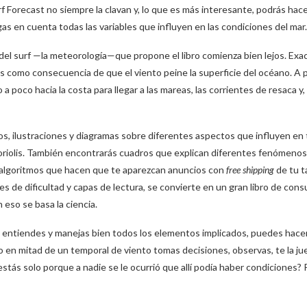
 Forecast no siempre la clavan y, lo que es más interesante, podrás hac
as en cuenta todas las variables que influyen en las condiciones del mar.
cia del surf —la meteorología—que propone el libro comienza bien lejos. Ex
 como consecuencia de que el viento peine la superficie del océano. A pa
a poco hacia la costa para llegar a las mareas, las corrientes de resaca y,
fotos, ilustraciones y diagramas sobre diferentes aspectos que influyen en
Coriolis. También encontrarás cuadros que explican diferentes fenómeno
 algoritmos que hacen que te aparezcan anuncios con
free shipping
de tu t
es de dificultad y capas de lectura, se convierte en un gran libro de cons
n eso se basa la ciencia.
z entiendes y manejas bien todos los elementos implicados, puedes hace
 en mitad de un temporal de viento tomas decisiones, observas, te la juega
tás solo porque a nadie se le ocurrió que allí podía haber condiciones? 