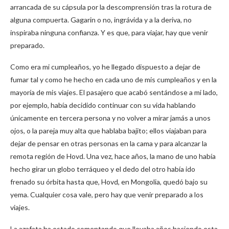
arrancada de su cápsula por la descomprensión tras la rotura de
alguna compuerta. Gagarin o no, ingrávida y a la deriva, no
inspiraba ninguna confianza. Y es que, para viajar, hay que venir
preparado.
Como era mi cumpleaños, yo he llegado dispuesto a dejar de
fumar tal y como he hecho en cada uno de mis cumpleaños y en la
mayoría de mis viajes. El pasajero que acabó sentándose a mi lado,
por ejemplo, había decidido continuar con su vida hablando
únicamente en tercera persona y no volver a mirar jamás a unos
ojos, o la pareja muy alta que hablaba bajito; ellos viajaban para
dejar de pensar en otras personas en la cama y para alcanzar la
remota región de Hovd. Una vez, hace años, la mano de uno había
hecho girar un globo terráqueo y el dedo del otro había ido
frenado su órbita hasta que, Hovd, en Mongolia, quedó bajo su
yema. Cualquier cosa vale, pero hay que venir preparado a los
viajes.
La azafata ha estado comentando que llevaba años haciendo esta