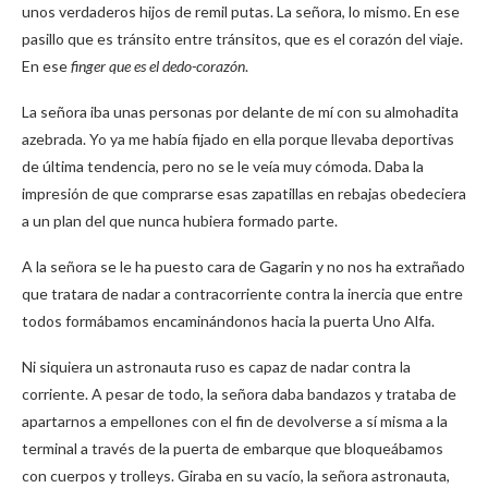
unos verdaderos hijos de remil putas. La señora, lo mismo. En ese
pasillo que es tránsito entre tránsitos, que es el corazón del viaje.
En ese
finger que es el
dedo-corazón
.
La señora iba unas personas por delante de mí con su almohadita
azebrada. Yo ya me había fijado en ella porque llevaba deportivas
de última tendencia, pero no se le veía muy cómoda. Daba la
impresión de que comprarse esas zapatillas en rebajas obedeciera
a un plan del que nunca hubiera formado parte.
A la señora se le ha puesto cara de Gagarin y no nos ha extrañado
que tratara de nadar a contracorriente contra la inercia que entre
todos formábamos encaminándonos hacia la puerta Uno Alfa.
Ni siquiera un astronauta ruso es capaz de nadar contra la
corriente. A pesar de todo, la señora daba bandazos y trataba de
apartarnos a empellones con el fin de devolverse a sí misma a la
terminal a través de la puerta de embarque que bloqueábamos
con cuerpos y trolleys. Giraba en su vacío, la señora astronauta,