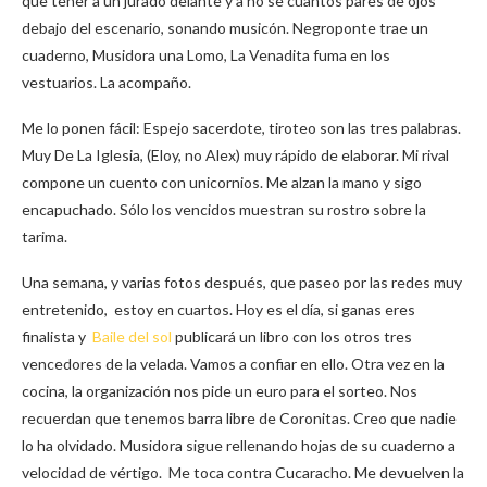
que tener a un jurado delante y a no se cuantos pares de ojos
debajo del escenario, sonando musicón. Negroponte trae un
cuaderno, Musidora una Lomo, La Venadita fuma en los
vestuarios. La acompaño.
Me lo ponen fácil: Espejo sacerdote, tiroteo son las tres palabras.
Muy De La Iglesia, (Eloy, no Alex) muy rápido de elaborar. Mi rival
compone un cuento con unicornios. Me alzan la mano y sigo
encapuchado. Sólo los vencidos muestran su rostro sobre la
tarima.
Una semana, y varias fotos después, que paseo por las redes muy
entretenido, estoy en cuartos. Hoy es el día, si ganas eres
finalista y
Baile del sol
publicará un libro con los otros tres
vencedores de la velada. Vamos a confiar en ello. Otra vez en la
cocina, la organización nos pide un euro para el sorteo. Nos
recuerdan que tenemos barra libre de Coronitas. Creo que nadie
lo ha olvidado. Musidora sigue rellenando hojas de su cuaderno a
velocidad de vértigo. Me toca contra Cucaracho. Me devuelven la