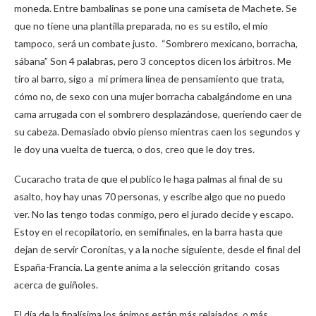
moneda. Entre bambalinas se pone una camiseta de Machete. Se
que no tiene una plantilla preparada, no es su estilo, el mío
tampoco, será un combate justo. “Sombrero mexicano, borracha,
sábana” Son 4 palabras, pero 3 conceptos dicen los árbitros. Me
tiro al barro, sigo a mi primera línea de pensamiento que trata,
cómo no, de sexo con una mujer borracha cabalgándome en una
cama arrugada con el sombrero desplazándose, queriendo caer de
su cabeza. Demasiado obvio pienso mientras caen los segundos y
le doy una vuelta de tuerca, o dos, creo que le doy tres.
Cucaracho trata de que el publico le haga palmas al final de su
asalto, hoy hay unas 70 personas, y escribe algo que no puedo
ver. No las tengo todas conmigo, pero el jurado decide y escapo.
Estoy en el recopilatorio, en semifinales, en la barra hasta que
dejan de servir Coronitas, y a la noche siguiente, desde el final del
España-Francia. La gente anima a la selección gritando cosas
acerca de guiñoles.
El día de la finalísima los ánimos están más relajados, o más