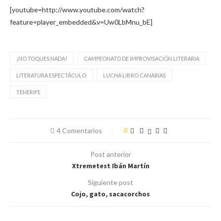
[youtube=http://www.youtube.com/watch?
feature=player_embedded&v=Uw0LbMnu_bE]
¡NO TOQUES NADA!
CAMPEONATO DE IMPROVISACIÓN LITERARIA
LITERATURA ESPECTÁCULO
LUCHA LIBRO CANARIAS
TENERIFE
4 Comentarios
0
Post anterior
Xtremetest Ibán Martín
Siguiente post
Cojo, gato, sacacorchos