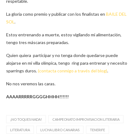
respetable.
La gloria como premio y publicar con los finalistas en
BAILE DEL
SOL
.
Estoy entrenando a muerte, estoy vigilando mi alimentación,
tengo tres máscaras preparadas.
Quien quiera participar y no tenga donde quedarse puede
alojarse en mi villa olímpica, tengo ring para entrenar y necesito
sparrings duros.
(contacta conmigo a través del blog)
.
No nos veremos las caras.
AAAARRRRRGGGGHHHH!!!!!!
¡NO TOQUES NADA!
CAMPEONATO IMPROVISACION LITERARIA
LITERATURA
LUCHA LIBRO CANARIAS
TENERIFE