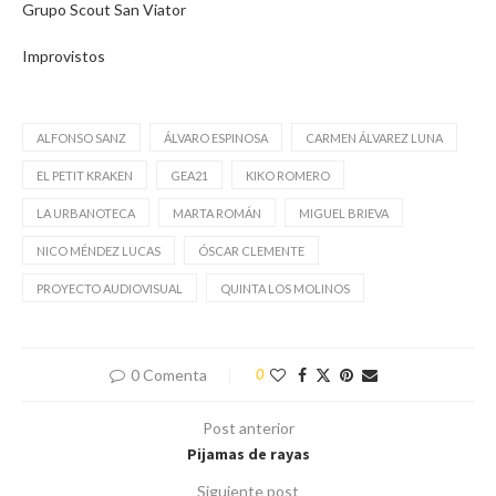
Grupo Scout San Viator
Improvistos
ALFONSO SANZ
ÁLVARO ESPINOSA
CARMEN ÁLVAREZ LUNA
EL PETIT KRAKEN
GEA21
KIKO ROMERO
LA URBANOTECA
MARTA ROMÁN
MIGUEL BRIEVA
NICO MÉNDEZ LUCAS
ÓSCAR CLEMENTE
PROYECTO AUDIOVISUAL
QUINTA LOS MOLINOS
0 Comenta
0
Post anterior
Pijamas de rayas
Siguiente post