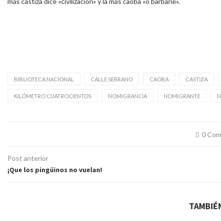
más castiza dice «civilización» y la más caoba «o barbarie».
BIBLIOTECA NACIONAL
CALLE SERRANO
CAOBA
CASTIZA
KILÓMETRO CUATROCIENTOS
NOMIGRANCIA
NOMIGRANTE
N
0 Com
Post anterior
¡Que los pingüinos no vuelan!
TAMBIÉ