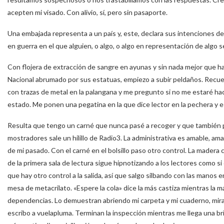
acepten mi visado. Con alivio, sí, pero sin pasaporte.
Una embajada representa a un país y, este, declara sus intenciones de
en guerra en el que alguien, o algo, o algo en representación de algo 
Con flojera de extracción de sangre en ayunas y sin nada mejor que ha
Nacional abrumado por sus estatuas, empiezo a subir peldaños. Recuerd
con trazas de metal en la palangana y me pregunto si no me estaré haci
estado. Me ponen una pegatina en la que dice lector en la pechera y e
Resulta que tengo un carné que nunca pasé a recoger y que también p
mostradores sale un hilillo de Radio3. La administrativa es amable, am
de mi pasado. Con el carné en el bolsillo paso otro control. La madera c
de la primera sala de lectura sigue hipnotizando a los lectores como si 
que hay otro control a la salida, así que salgo silbando con las manos e
mesa de metacrilato. «Espere la cola» dice la más castiza mientras la 
dependencias. Lo demuestran abriendo mi carpeta y mi cuaderno, miran
escribo a vuelapluma. Terminan la inspección mientras me llega una bri