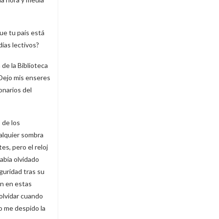
ue tu país está
ías lectivos?
de la Biblioteca
 Dejo mis enseres
onarios del
 de los
ualquier sombra
es, pero el reloj
había olvidado
eguridad tras su
on en estas
olvidar cuando
do me despido la