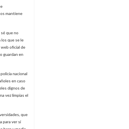
le
 nos mantiene
, sé que no
 los que se le
 web oficial de
 lo guardan en
policía nacional
añoles en caso
peles dignos de
na vez limpias el
dversidades, que
 para ver si
a hora y media