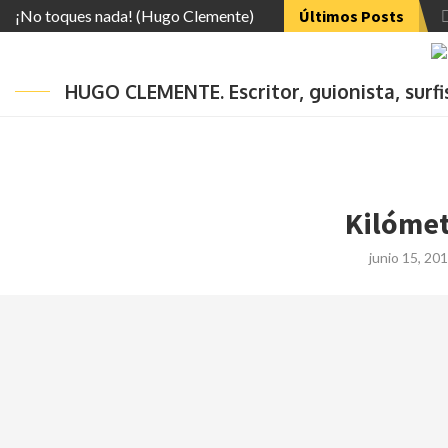
¡No toques nada! (Hugo Clemente)
Últimos Posts
HUGO CLEMENTE. Escritor, guionista, surf
Kilómet
junio 15, 20