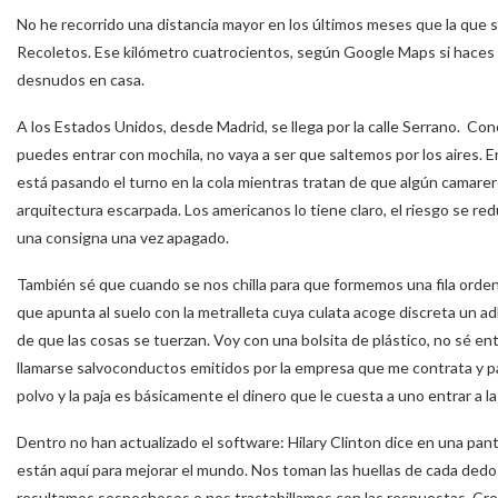
No he recorrido una distancia mayor en los últimos meses que la que se
Recoletos. Ese kilómetro cuatrocientos, según Google Maps si haces l
desnudos en casa.
A los Estados Unidos, desde Madrid, se llega por la calle Serrano. Co
puedes entrar con mochila, no vaya a ser que saltemos por los aires. E
está pasando el turno en la cola mientras tratan de que algún camarer
arquitectura escarpada. Los americanos lo tiene claro, el riesgo se r
una consigna una vez apagado.
También sé que cuando se nos chilla para que formemos una fila ordenad
que apunta al suelo con la metralleta cuya culata acoge discreta un 
de que las cosas se tuerzan. Voy con una bolsita de plástico, no sé entr
llamarse salvoconductos emitidos por la empresa que me contrata y patr
polvo y la paja es básicamente el dinero que le cuesta a uno entrar a l
Dentro no han actualizado el software: Hilary Clinton dice en una pant
están aquí para mejorar el mundo. Nos toman las huellas de cada dedo
resultamos sospechosos o nos trastabillamos con las respuestas. Cre