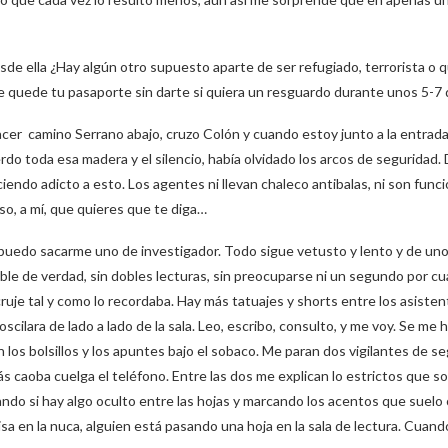
sde ella ¿Hay algún otro supuesto aparte de ser refugiado, terrorista o q
se quede tu pasaporte sin darte si quiera un resguardo durante unos 5-7 d
cer camino Serrano abajo, cruzo Colón y cuando estoy junto a la entrada 
o toda esa madera y el silencio, había olvidado los arcos de seguridad.
endo adicto a esto. Los agentes ni llevan chaleco antibalas, ni son funci
so, a mí, que quieres que te diga…
uedo sacarme uno de investigador. Todo sigue vetusto y lento y de uno
able de verdad, sin dobles lecturas, sin preocuparse ni un segundo por c
ruje tal y como lo recordaba. Hay más tatuajes y shorts entre los asistent
oscilara de lado a lado de la sala. Leo, escribo, consulto, y me voy. Se me 
n los bolsillos y los apuntes bajo el sobaco. Me paran dos vigilantes de s
más caoba cuelga el teléfono. Entre las dos me explican lo estrictos que s
do si hay algo oculto entre las hojas y marcando los acentos que suelo 
sa en la nuca, alguien está pasando una hoja en la sala de lectura. Cuan