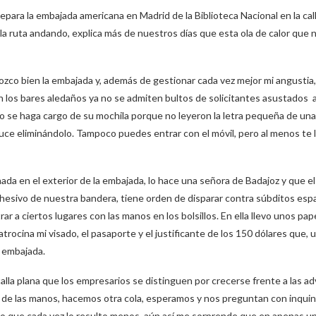
para la embajada americana en Madrid de la Biblioteca Nacional en la cal
a ruta andando, explica más de nuestros días que esta ola de calor que
nozco bien la embajada y, además de gestionar cada vez mejor mi angustia
n los bares aledaños ya no se admiten bultos de solicitantes asustados a
o se haga cargo de su mochila porque no leyeron la letra pequeña de una
educe eliminándolo. Tampoco puedes entrar con el móvil, pero al menos te
a en el exterior de la embajada, lo hace una señora de Badajoz y que el 
adhesivo de nuestra bandera, tiene orden de disparar contra súbditos esp
ar a ciertos lugares con las manos en los bolsillos. En ella llevo unos pa
ocina mi visado, el pasaporte y el justificante de los 150 dólares que, u
a embajada.
alla plana que los empresarios se distinguen por crecerse frente a las a
 de las manos, hacemos otra cola, esperamos y nos preguntan con inquina
o que cada vez lo resulto menos, aún así me sorprende que en apenas un