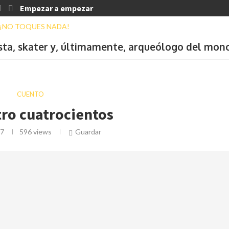
Empezar a empezar
ista, skater y, últimamente, arqueólogo del mon
CUENTO
ro cuatrocientos
17
596
views
Guardar