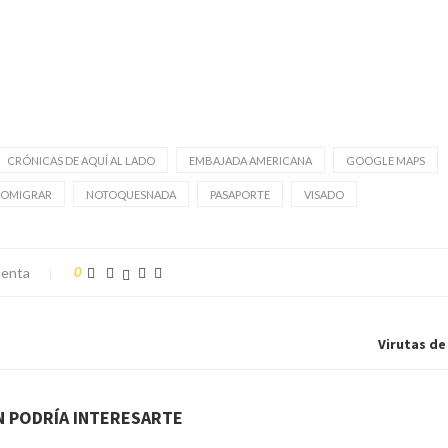
CRÓNICAS DE AQUÍ AL LADO
EMBAJADA AMERICANA
GOOGLE MAPS
OMIGRAR
NOTOQUESNADA
PASAPORTE
VISADO
enta
0
Virutas de 
N PODRÍA INTERESARTE