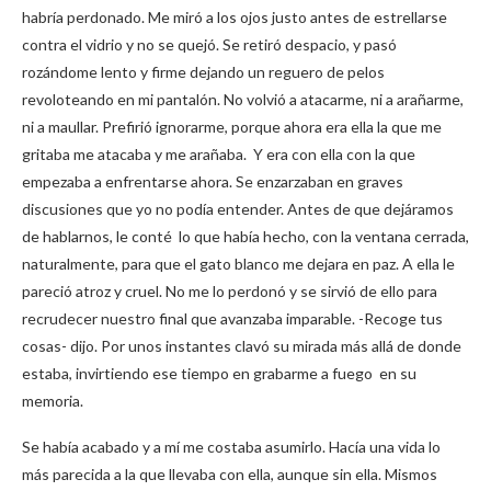
habría perdonado. Me miró a los ojos justo antes de estrellarse
contra el vidrio y no
se quejó. Se retiró despacio, y pasó
rozándome lento y firme dejando un reguero de pelos
revoloteando en mi pantalón. No volvió a atacarme, ni a arañarme,
ni a maullar. Prefirió ignorarme, porque ahora era ella la que me
gritaba me atacaba y me arañaba.
Y
era con ella con la que
empezaba a enfrentarse ahora. Se enzarzaban en graves
discusiones que yo no podía entender. Antes de que dejáramos
de hablarnos, le conté lo que había hecho, con la ventana cerrada,
naturalmente, para que el gato blanco me dejara en paz. A ella le
pareció atroz y cruel. No me lo perdonó y se sirvió de ello para
recrudecer nuestro final que avanzaba imparable. -Recoge tus
cosas- dijo. Por unos instantes clavó su mirada más allá de donde
estaba, invirtiendo ese tiempo en grabarme a fuego en su
memoria.
Se había acabado y a mí me costaba asumirlo. Hacía una vida lo
más parecida a la que llevaba con ella, aunque sin ella. Mismos