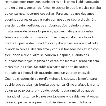
reanudábamos nuestros quehaceres en la cama. Hablar apoyado
uno en el otro, tomarnos, fumar, escuchar lo que la música trataba
de contarnos, hacernos cosquillas. Para cuando nos dábamos
cuenta, otra vez estaba el gato con nosotros sobre el colchón,
ejerciendo de mediador, de anticonceptivo peludo y blanco.
Tratábamos de ignorarlo, pero él, aprovechaba para organizar
tríos con nosotros. Podías sentir su cuerpo caliente y forrado
contra tu pierna desnuda. Una vez y dos y tres, me arañó el culo
cuando lo tenía al descubierto y con sus bocados nos ayudó con
frecuencia a que el otro se corriera. Después, cuando nos
quedábamos flojos, vigilaba de cerca. Me mordía el brazo sin otra
razón que los celos. Se subía a la parte más alta del sofá y
quedaba allí inmóvil, disimulando como un gato de escayola.
Cuando mi atención se perdía y giraba la cabeza, a lo mejor para
decirle que estaba más bonita que nunca, él me arañaba la frente
de un zarpazo certero y rápido, quedándose inmóvil de nuevo
mirando el horizonte. No nos gustábamos y lo sabíamos. A veces
de un golpe certero, pero lo suficientemente seco, le hacía