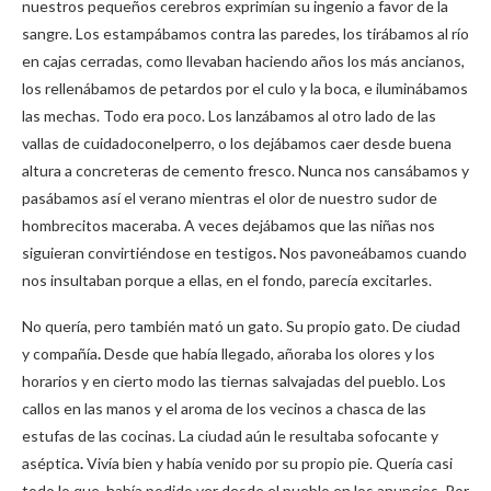
nuestros pequeños cerebros exprimían su ingenio a favor de la
sangre. Los estampábamos contra las paredes, los tirábamos al río
en cajas cerradas, como llevaban haciendo años los más ancianos,
los rellenábamos de petardos por el culo y la boca, e iluminábamos
las mechas. Todo era poco. Los lanzábamos al otro lado de las
vallas de cuidadoconelperro, o los dejábamos caer desde buena
altura a concreteras de cemento fresco. Nunca nos cansábamos y
pasábamos así el verano mientras el olor de nuestro sudor de
hombrecitos maceraba. A veces dejábamos que las niñas nos
siguieran convirtiéndose en testigos
.
Nos pavoneábamos cuando
nos insultaban porque a ellas, en el fondo, parecía excitarles.
No quería, pero también mató un gato. Su propio gato. De ciudad
y compañía
.
Desde que había llegado, añoraba los olores y los
horarios y en cierto modo las tiernas salvajadas del pueblo. Los
callos en las manos y el aroma de los vecinos a chasca de las
estufas de las cocinas. La ciudad aún le resultaba sofocante y
aséptica
.
Vivía bien y había venido por su propio pie. Quería casi
todo lo que había podido ver desde el pueblo en los anuncios. Por