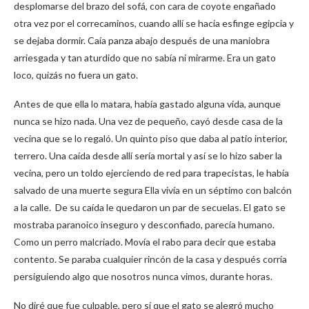
desplomarse del brazo del sofá, con cara de coyote engañado
otra vez por el correcaminos, cuando allí se hacía esfinge egipcia y
se dejaba dormir. Caía panza abajo después de una maniobra
arriesgada y tan aturdido que no sabía ni mirarme. Era un gato
loco, quizás no fuera un gato.
Antes de que ella lo matara, había gastado alguna vida, aunque
nunca se hizo nada. Una vez de pequeño, cayó desde casa de la
vecina que se lo regaló. Un quinto piso que daba al patio interior,
terrero. Una caída desde allí sería mortal y así se lo hizo saber la
vecina, pero un toldo ejerciendo de red para trapecistas, le había
salvado de una muerte segura Ella vivía en un séptimo con balcón
a la calle. De su caída le quedaron un par de secuelas. El gato se
mostraba paranoico inseguro y desconfiado, parecía humano.
Como un perro malcriado. Movía el rabo para decir que estaba
contento. Se paraba cualquier rincón de la casa y después corría
persiguiendo algo que nosotros nunca vimos, durante horas.
No diré que fue culpable, pero sí que el gato se alegró mucho