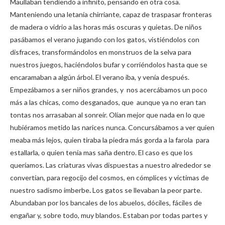
Maullaban tendiendo a infinito, pensando en otra cosa.
Manteniendo una letanía chirriante, capaz de traspasar fronteras
de madera o vidrio a las horas más oscuras y quietas. De niños
pasábamos el verano jugando con los gatos, vistiéndolos con
disfraces, transformándolos en monstruos de la selva para
nuestros juegos, haciéndolos bufar y corriéndolos hasta que se
encaramaban a algún árbol. El verano iba, y venía después.
Empezábamos a ser niños grandes, y nos acercábamos un poco
más a las chicas, como desganados, que aunque ya no eran tan
tontas nos arrasaban al sonreír. Olían mejor que nada en lo que
hubiéramos metido las narices nunca. Concursábamos a ver quien
meaba más lejos, quien tiraba la piedra más gorda a la farola para
estallarla, o quien tenía mas saña dentro. El caso es que los
queríamos. Las criaturas vivas dispuestas a nuestro alrededor se
convertían, para regocijo del cosmos, en cómplices y victimas de
nuestro sadismo imberbe
.
Los gatos se llevaban la peor parte.
Abundaban por los bancales de los abuelos, dóciles, fáciles de
engañar y, sobre todo, muy blandos. Estaban por todas partes y