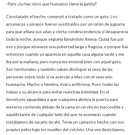
-Pero ¿tu has visto que huevazos tiene la gatita?
Constatado el hecho, comenzó a tratarlo como un gato. Los
arrumacos y piropos fueron sustituidos por un ratón de juguete
para que afilara sus uñas y cierta condescendencia si desaparecía
toda la noche, aunque seguiría llamándolo Xeena. Quizá fue por
eso y porque atravesó una pubertad larga y fragosa, o porque fue
entonces cuando yo aparecía en aquella casa alguna tarde y me
iba por la mañana, pero nunca me entendí bien con aquel gato.
Son territoriales y también saben distinguir el sexo de las
personas sobre todo si se acercan a ellas con el sexo aún
humeante. Macho o hembra, rival o anfitriona. Puso todas las
trabas a su alcance para evitar nuestraa intimidad. En el
dormitorio aguardaba a que cualquiera abriera la puerta para
meterse corriendo debajo de la cama en un rincón inaccesible y
equidistante de cualquier lado del que te asomaras cuando
tratábamos de sacarlo de ahí. Tenía un camastro hecho con sus
propios pelos bajo los muelles del colchón. Una vez desistíamos,