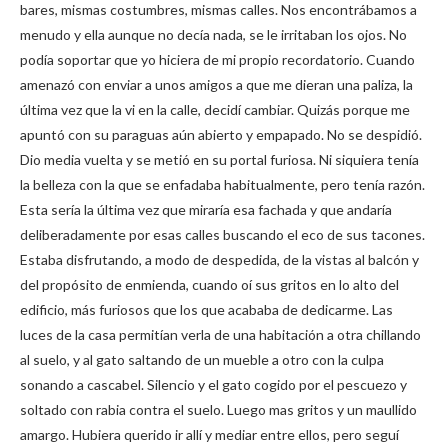
bares, mismas costumbres, mismas calles. Nos encontrábamos a
menudo y ella aunque no decía nada, se le irritaban los ojos. No
podía soportar que yo hiciera de mi propio recordatorio. Cuando
amenazó con enviar a unos amigos a que me dieran una paliza, la
última vez que la vi en la calle, decidí cambiar. Quizás porque me
apuntó con su paraguas aún abierto y empapado. No se despidió.
Dio media vuelta y se metió en su portal furiosa. Ni siquiera tenía
la belleza con la que se enfadaba habitualmente, pero tenía razón.
Esta sería la última vez que miraría esa fachada y que andaría
deliberadamente por esas calles buscando el eco de sus tacones.
Estaba disfrutando, a modo de despedida, de la vistas al balcón y
del propósito de enmienda, cuando oí sus gritos en lo alto del
edificio, más furiosos que los que acababa de dedicarme. Las
luces de la casa permitían verla de una habitación a otra chillando
al suelo, y al gato saltando de un mueble a otro con la culpa
sonando a cascabel. Silencio y el gato cogido por el pescuezo y
soltado con rabia contra el suelo. Luego mas gritos y un maullido
amargo. Hubiera querido ir allí y mediar entre ellos, pero seguí