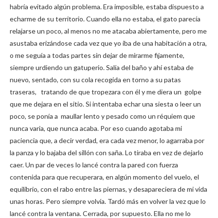
habría evitado algún problema. Era imposible, estaba dispuesto a
echarme de su territorio. Cuando ella no estaba, el gato parecía
relajarse un poco, al menos no me atacaba abiertamente, pero me
asustaba erizándose cada vez que yo iba de una habitación a otra,
o me seguía a todas partes sin dejar de mirarme fijamente,
siempre urdiendo un gatuperio. Salía del baño y ahí estaba de
nuevo, sentado, con su cola recogida en torno a su patas
traseras, tratando de que tropezara con él y me diera un golpe
que me dejara en el sitio. Si intentaba echar una siesta o leer un
poco, se ponía a maullar lento y pesado como un réquiem que
nunca varia, que nunca acaba.
Por eso cuando agotaba mi
paciencia que, a decir verdad, era cada vez menor, lo agarraba por
la panza y lo bajaba del sillón con saña. Lo tiraba en vez de dejarlo
caer. Un par de veces lo lancé contra la pared con fuerza
contenida para que recuperara, en algún momento del vuelo, el
equilibrio, con el rabo entre las piernas, y desapareciera de mi vida
unas horas. Pero siempre volvía. Tardó más en volver la vez que lo
lancé contra la ventana. Cerrada, por supuesto. Ella no me lo