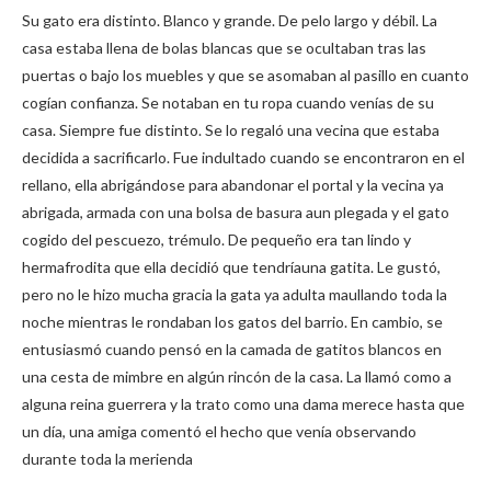
Su gato era distinto. Blanco y grande. De pelo largo y débil. La
casa estaba llena de bolas blancas que se ocultaban tras las
puertas o bajo los muebles y que se asomaban al pasillo en cuanto
cogían confianza. Se notaban en tu ropa cuando venías de su
casa. Siempre fue distinto. Se lo regaló una vecina que estaba
decidida a sacrificarlo. Fue indultado cuando se encontraron en el
rellano, ella abrigándose para abandonar el portal y la vecina ya
abrigada, armada con una bolsa de basura aun plegada y el gato
cogido del pescuezo, trémulo. De pequeño era tan lindo y
hermafrodita que ella decidió que tendríauna gatita. Le gustó,
pero no le hizo mucha gracia la gata ya adulta maullando toda la
noche mientras le rondaban los gatos del barrio. En cambio, se
entusiasmó cuando pensó en la camada de gatitos blancos en
una cesta de mimbre en algún rincón de la casa. La llamó como a
alguna reina guerrera y la trato como una dama merece hasta que
un día, una amiga comentó el hecho que venía observando
durante toda la merienda