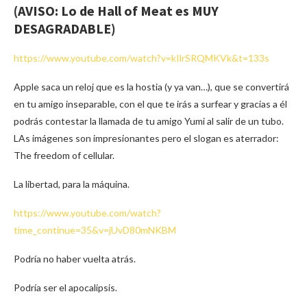
(AVISO: Lo de Hall of Meat es MUY
DESAGRADABLE)
https://www.youtube.com/watch?v=kIlrSRQMKVk&t=133s
Apple saca un reloj que es la hostia (y ya van…), que se convertirá
en tu amigo inseparable, con el que te irás a surfear y gracias a él
podrás contestar la llamada de tu amigo Yumi al salir de un tubo.
LAs imágenes son impresionantes pero el slogan es aterrador:
The freedom of cellular.
La libertad, para la máquina.
https://www.youtube.com/watch?
time_continue=35&v=jUvD80mNKBM
Podría no haber vuelta atrás.
Podría ser el apocalipsis.