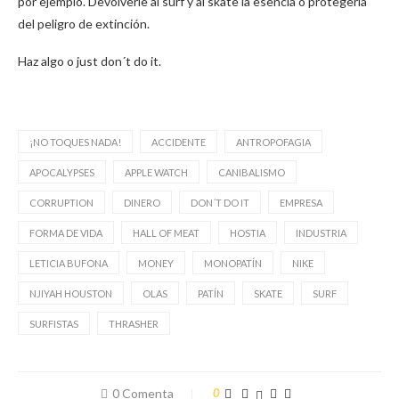
por ejemplo. Devolverle al surf y al skate la esencia o protegerla
del peligro de extinción.
Haz algo o just don´t do it.
¡NO TOQUES NADA!
ACCIDENTE
ANTROPOFAGIA
APOCALYPSES
APPLE WATCH
CANIBALISMO
CORRUPTION
DINERO
DON´T DO IT
EMPRESA
FORMA DE VIDA
HALL OF MEAT
HOSTIA
INDUSTRIA
LETICIA BUFONA
MONEY
MONOPATÍN
NIKE
NJIYAH HOUSTON
OLAS
PATÍN
SKATE
SURF
SURFISTAS
THRASHER
0 Comenta
0