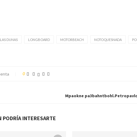
LAS DUNAS
LONGBOARD
MOTORBEACH
NOTOQUESNADA
PO
enta
0
Mpaokne pa3bahntbohl.Petropavlo
N PODRÍA INTERESARTE