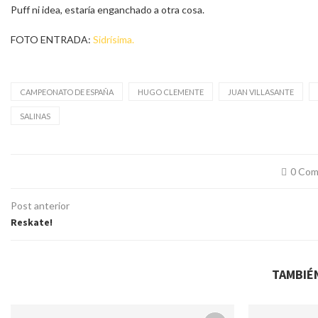
Puff ni idea, estaría enganchado a otra cosa.
FOTO ENTRADA:
Sidrísima.
CAMPEONATO DE ESPAÑA
HUGO CLEMENTE
JUAN VILLASANTE
SALINAS
0 Com
Post anterior
Reskate!
TAMBIÉ