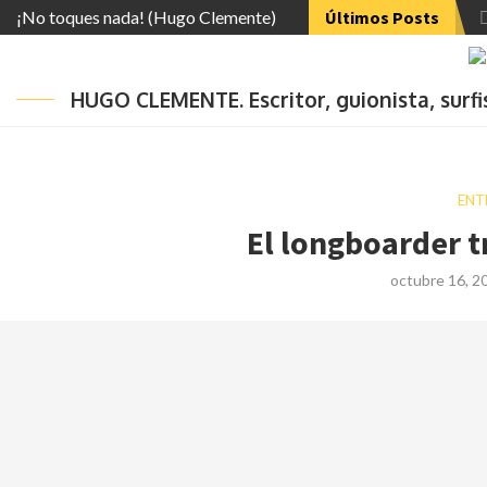
¡No toques nada! (Hugo Clemente)
Últimos Posts
HUGO CLEMENTE. Escritor, guionista, surf
ENT
El longboarder t
octubre 16, 2