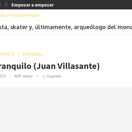
Empezar a empezar
ista, skater y, últimamente, arqueólogo del mon
REVISTA
SURF&ROLL
ranquilo (Juan Villasante)
013
609
views
Guardar