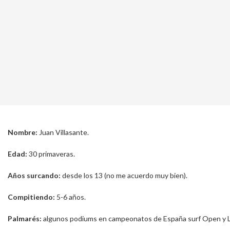
Nombre:
Juan Villasante.
Edad:
30 primaveras.
Años surcando:
desde los 13 (no me acuerdo muy bien).
Compitiendo:
5-6 años.
Palmarés:
algunos podiums en campeonatos de España surf Open y 