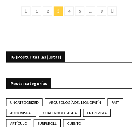
1
2
3
4
5
…
8
IG (Posturitas las justas)
Posts: categorías
UNCATEGORIZED
ARQUEOLOGÍA DEL MONOPATÍN
FAST
AUDIOVISUAL
CUADERNO DE AGUA
ENTREVISTA
ARTÍCULO
SURF&ROLL
CUENTO