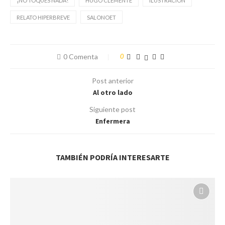
¡NO TOQUES NADA!
HUGO CLEMENTE
ILUSTRACIÓN
RELATO HIPERBREVE
SALONOET
0 Comenta
0
Post anterior
Al otro lado
Siguiente post
Enfermera
TAMBIÉN PODRÍA INTERESARTE