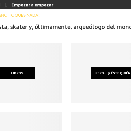
Empezar a empezar
ista, skater y, últimamente, arqueólogo del mon
LIBROS
PERO...¿Y ÉSTE QUIÉN