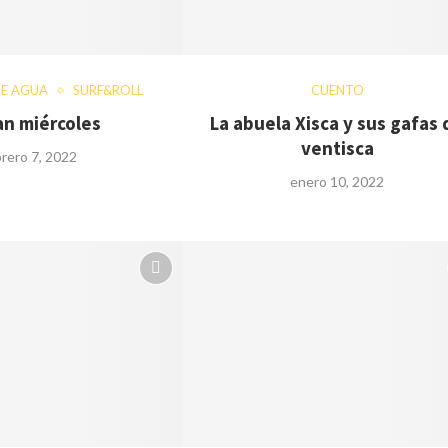
E AGUA
SURF&ROLL
CUENTO
an miércoles
La abuela Xisca y sus gafas 
ventisca
brero 7, 2022
enero 10, 2022