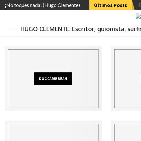
¡No toques nada! (Hugo Clemente)
Últimos Posts
HUGO CLEMENTE. Escritor, guionista, surf
DOC CARIBBEAN