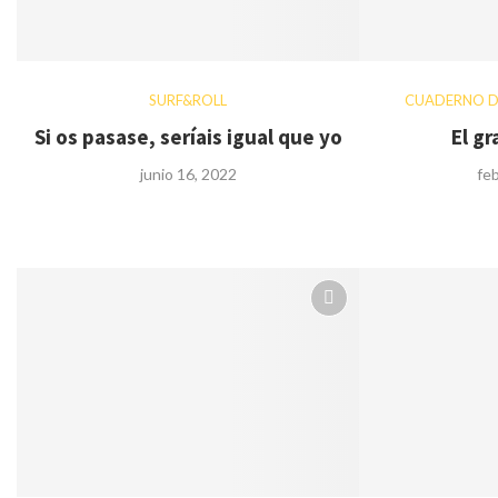
SURF&ROLL
CUADERNO D
Si os pasase, seríais igual que yo
El gr
junio 16, 2022
fe