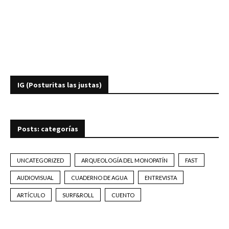
IG (Posturitas las justas)
Posts: categorías
UNCATEGORIZED
ARQUEOLOGÍA DEL MONOPATÍN
FAST
AUDIOVISUAL
CUADERNO DE AGUA
ENTREVISTA
ARTÍCULO
SURF&ROLL
CUENTO