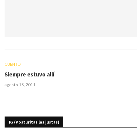
CUENTO
Siempre estuvo allí
agosto 15, 2011
IG (Posturitas las justas)