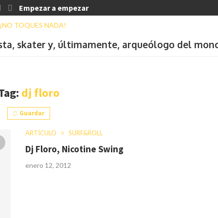
Empezar a empezar
ista, skater y, últimamente, arqueólogo del mon
Tag:
dj floro
Guardar
ARTÍCULO
SURF&ROLL
Dj Floro, Nicotine Swing
enero 12, 2012