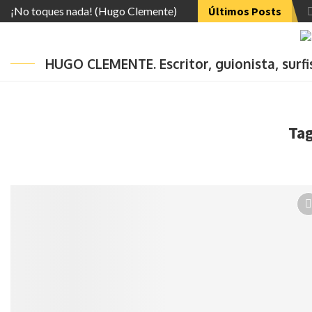
¡No toques nada! (Hugo Clemente)
Últimos Posts
HUGO CLEMENTE. Escritor, guionista, surf
Ta