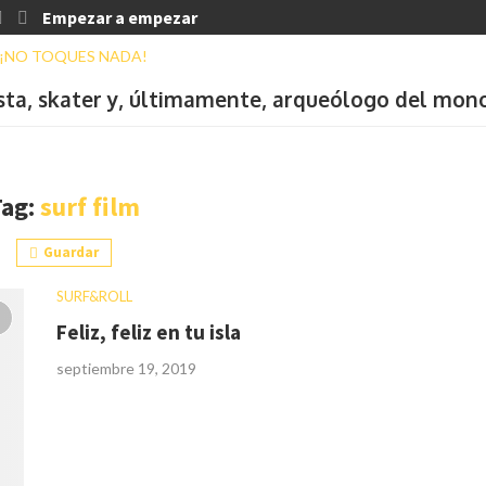
Empezar a empezar
ista, skater y, últimamente, arqueólogo del mon
Tag:
surf film
Guardar
SURF&ROLL
Feliz, feliz en tu isla
septiembre 19, 2019