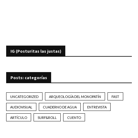
IG (Posturitas las justas)
Posts: categorías
UNCATEGORIZED
ARQUEOLOGÍA DEL MONOPATÍN
FAST
AUDIOVISUAL
CUADERNO DE AGUA
ENTREVISTA
ARTÍCULO
SURF&ROLL
CUENTO