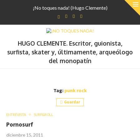
¡No toques nada! (Hugo Clemente)
HUGO CLEMENTE. Escritor, guionista,
surfista, skater y, últimamente, arqueólogo
del monopatín
Tag:
punk rock
Guardar
ENTREVISTA
SURF&ROLL
Pornosurf
diciembre 15, 2011