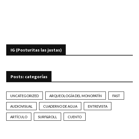
IG (Posturitas las justas)
Posts: categorías
UNCATEGORIZED
ARQUEOLOGÍA DEL MONOPATÍN
FAST
AUDIOVISUAL
CUADERNO DE AGUA
ENTREVISTA
ARTÍCULO
SURF&ROLL
CUENTO