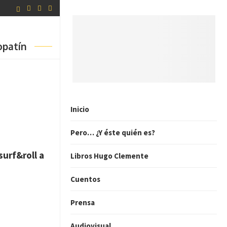
opatín
Inicio
Pero… ¿Y éste quién es?
surf&roll a
Libros Hugo Clemente
Cuentos
Prensa
Audiovisual