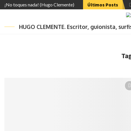
¡No toques nada! (Hugo Clemente)
Últimos Posts
HUGO CLEMENTE. Escritor, guionista, surf
Ta