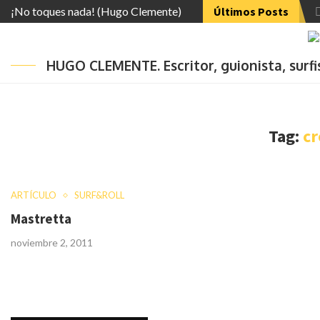
¡No toques nada! (Hugo Clemente)
Últimos Posts
HUGO CLEMENTE. Escritor, guionista, surf
Tag:
cr
ARTÍCULO
SURF&ROLL
Mastretta
noviembre 2, 2011