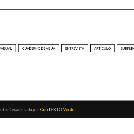
OVISUAL
CUADERNO DE AGUA
ENTREVISTA
ARTÍCULO
SURF&R
te. Desarrollada por
ConTEXTO Verde