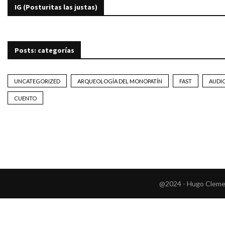
IG (Posturitas las justas)
Posts: categorías
UNCATEGORIZED
ARQUEOLOGÍA DEL MONOPATÍN
FAST
AUDI
CUENTO
@2024 - Hugo Clemen