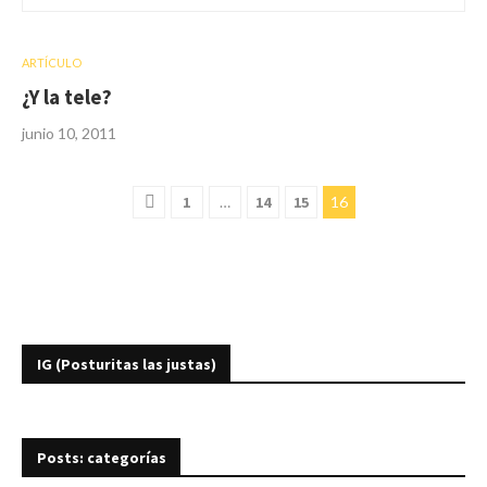
ARTÍCULO
¿Y la tele?
junio 10, 2011
1
…
14
15
16
IG (Posturitas las justas)
Posts: categorías